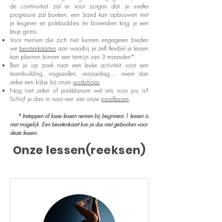
de continuïteit zal er voor zorgen dat je sneller
progressie zal boeken, een band kan opbouwen met
je lesgever en polebuddies én bovendien krijg je een
lesje gratis.
Voor mensen die zich niet kunnen engageren bieden
we
beurtenkaarten
aan waarbij je zelf flexibel je lessen
kan plannen binnen een termijn van 3 maanden*.
Ben je op zoek naar een leuke activiteit voor een
teambuilding, vrijgezellen, verjaardag,... neem dan
zeker een kijkje bij onze
workshops
.
Nog niet zeker of paaldansen wel iets voor jou is?
Schrijf je dan in voor een van onze
proeflessen
.
* Instappen of losse lessen nemen bij beginners 1 lessen is
niet mogelijk. Een beurtenkaart kun je dus niet gebruiken voor
deze lessen.
Onze lessen(reeksen)