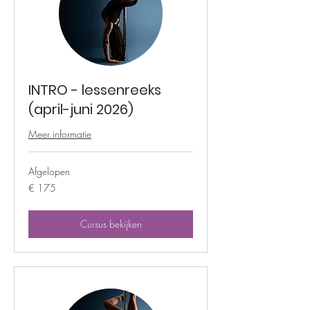
INTRO - lessenreeks
(april-juni 2026)
Meer informatie
Afgelopen
175
€ 175
euro
Cursus bekijken