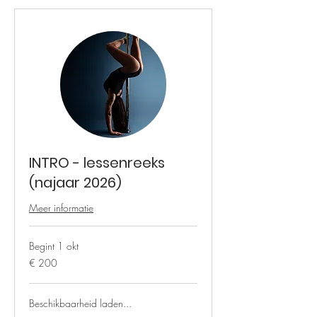
INTRO - lessenreeks
(najaar 2026)
Meer informatie
Begint 1 okt
200
€ 200
euro
Beschikbaarheid laden...