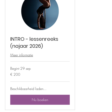
INTRO - lessenreeks
(najaar 2026)
Meer informatie
Begint 29 sep
200
€ 200
euro
Beschikbaarheid laden...
Nu boeken