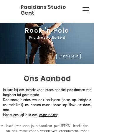
Paaldans Studio
Gent
Rock 'n Pole
Paaldansstudio Gent
Schrijf je in
Ons Aanbod
Je kunt bij ons terecht voor lessen sportief paaldansen van
beginner tot gevorderde.
Daarnaast bieden we ook flex-lessen (focus op lenigheid
en mobiliteit) en choreo-lessen (focus op flow en dans)
aan.
Neem een kijkje in ons
lessenrooster
.
Inschrijven doe je bijvoorkeur per REEKS. Inschrijven
op een vaste lesdag vraagt wat engagement, maar